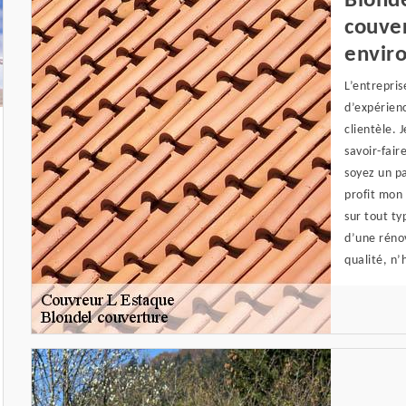
Blonde
couver
envir
L’entrepri
d’expérienc
clientèle. 
savoir-fair
soyez un pa
profit mon
sur tout ty
d’une rénov
qualité, n’