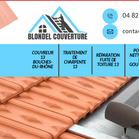
04 82
conta
PO
COUVREUR
TRAITEMENT
RÉPARATION
NET
13
DE
FUITE DE
BOUCHES-
CHARPENTE
TOITURE 13
GOUT
DU-RHÔNE
13