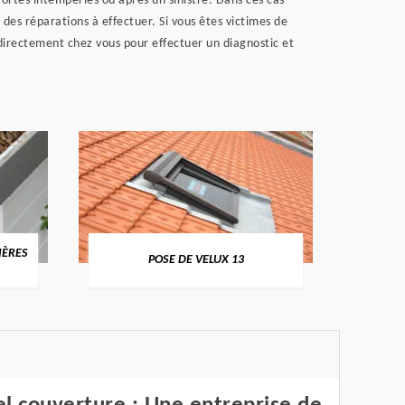
ortes intempéries ou après un sinistre. Dans ces cas
 des réparations à effectuer. Si vous êtes victimes de
i directement chez vous pour effectuer un diagnostic et
ÈRES
NETTO
POSE DE VELUX 13