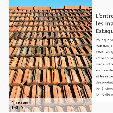
L’entr
les ma
Estaq
Pour que v
isolation, 
effet, les 
votre couve
met à votre
en main de 
et les répa
des produit
bénéficiero
longévité e