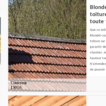
Blonde
toitur
toute 
Que ce soit
Blondel cou
toiture sur
garantir de
chantier. J
hauteur to
N’attendez 
de pouvoir