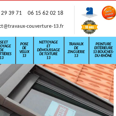
 29 39 71
06 15 62 02 18
ct@travaux-couverture-13.fr
SE ET
NETTOYAGE
POSE
TRAVAUX
PEINTURE
TOYAGE
ET
DE
DE
EXTÉRIEURE
DE
DÉMOUSSAGE
VELUX
ZINGUERIE
13 BOUCHES-
TIÈRES
DE TOITURE
13
13
DU-RHÔNE
13
13