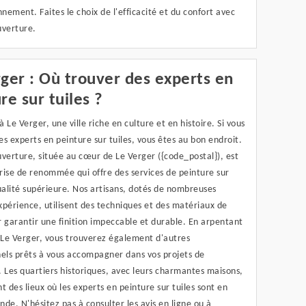
nnement. Faites le choix de l'efficacité et du confort avec
uverture.
ger : Où trouver des experts en
re sur tuiles ?
 Le Verger, une ville riche en culture et en histoire. Si vous
s experts en peinture sur tuiles, vous êtes au bon endroit.
verture, située au cœur de Le Verger ({code_postal}), est
rise de renommée qui offre des services de peinture sur
ualité supérieure. Nos artisans, dotés de nombreuses
périence, utilisent des techniques et des matériaux de
 garantir une finition impeccable et durable. En arpentant
 Le Verger, vous trouverez également d'autres
nels prêts à vous accompagner dans vos projets de
 Les quartiers historiques, avec leurs charmantes maisons,
t des lieux où les experts en peinture sur tuiles sont en
de. N'hésitez pas à consulter les avis en ligne ou à