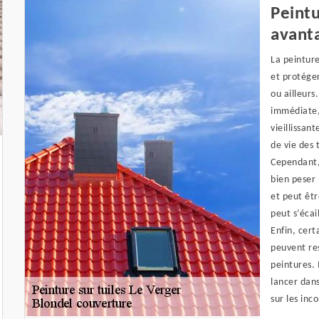
Peintu
avanta
La peinture
et protéger
ou ailleurs
immédiate,
vieillissan
de vie des 
Cependant,
bien peser 
et peut êtr
peut s’écai
Enfin, cer
peuvent res
peintures. 
lancer dans
sur les inc