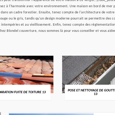
iles peut transformer l'apparence de votre maison à Le Verger, {code_post
nsez à l'harmonie avec votre environnement. Une maison en bord de mer po
x dans un cadre forestier. Ensuite, tenez compte de l'architecture de votr
rouge ou le gris, tandis qu'un design moderne pourrait se permettre des co
x intempéries et au vieillissement. Enfin, tenez compte des réglementation
Chez Blondel couverture, nous sommes là pour vous conseiller et vous aider 
POSE ET NETTOYAGE DE GOUTTIÈR
TION FUITE DE TOITURE 13
13