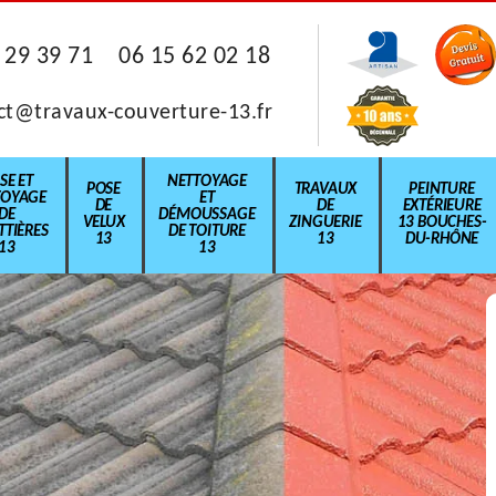
 29 39 71
06 15 62 02 18
ct@travaux-couverture-13.fr
SE ET
NETTOYAGE
POSE
TRAVAUX
PEINTURE
TOYAGE
ET
DE
DE
EXTÉRIEURE
DE
DÉMOUSSAGE
VELUX
ZINGUERIE
13 BOUCHES-
TIÈRES
DE TOITURE
13
13
DU-RHÔNE
13
13