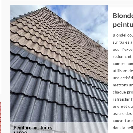
Blonde
peintu
Blondel cou
sur tuiles 
pour l'exce
redonnant v
comprenons 
utilisons d
une esthét
mettons un
chaque pro
rafraîchir 
énergétique
assure des 
couverture 
dans la bel