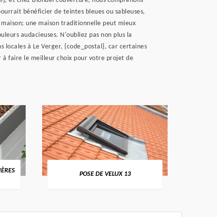
al}, et chez Blondel couverture, nous comprenons
urrait bénéficier de teintes bleues ou sableuses,
e maison; une maison traditionnelle peut mieux
uleurs audacieuses. N'oubliez pas non plus la
s locales à Le Verger, {code_postal}, car certaines
à faire le meilleur choix pour votre projet de
ES
NETTOYA
POSE DE VELUX 13