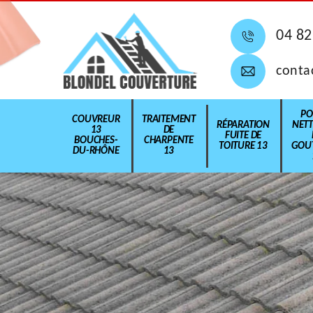
04 82
conta
PO
COUVREUR
TRAITEMENT
RÉPARATION
NET
13
DE
FUITE DE
BOUCHES-
CHARPENTE
TOITURE 13
GOUT
DU-RHÔNE
13