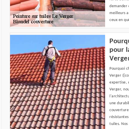
demander d
meilleurs a
ceux en quê
Pourqu
pour l
Verger
Pourquoi ch
Verger ({c
expertise, 
Verger, nou
l'architect
une durabil
couverture,
résistantes
tuiles. Nos 