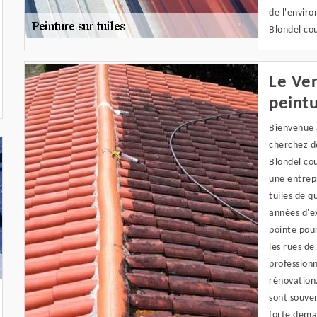
de l'enviro
Blondel co
Le Ver
peintu
Bienvenue à
cherchez de
Blondel cou
une entrep
tuiles de q
années d'ex
pointe pour
les rues de
profession
rénovation.
sont souven
forte deman