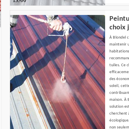
Peintu
choix 
À Blondel c
maintenir u
habitations
recommandon
tuiles. Ce 
efficacemen
des économi
soleil, cet
contribuant
maison. À 
solution es
cherchent 
écologique.
non seuleme