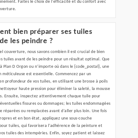
nnement. Faites le choix de l'efficacité et du confort avec
uverture.
nt bien préparer ses tuiles
de les peindre ?
l couverture, nous savons combien il est crucial de bien
s tuiles avant de les peindre pour un résultat optimal. Que
 à Plan D Orgon ou n’importe où dans le {code_postal}, une
n méticuleuse est essentielle. Commencez par un
n profondeur de vos tuiles, en utilisant une brosse à poils
nettoyeur haute pression pour éliminer la saleté, la mousse
is. Ensuite, inspectez attentivement chaque tuile pour
’éventuelles fissures ou dommages; les tuiles endommagées
e réparées ou remplacées avant d’aller plus loin. Une fois
propres et en bon état, appliquez une sous-couche
pour tuiles, qui favorisera l’adhérence de la peinture et
os tuiles des intempéries. Enfin, soyez patient et laissez