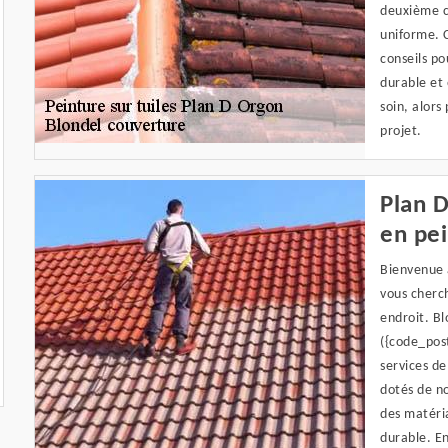
deuxième c
uniforme. 
conseils po
durable et 
soin, alors
projet.
Plan D
en pei
Bienvenue à
vous cherch
endroit. B
({code_pos
services de
dotés de n
des matéria
durable. E