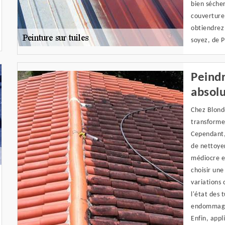
bien sécher
couverture
obtiendrez 
soyez, de 
Peindr
absol
Chez Blonde
transforme
Cependant, 
de nettoye
médiocre et
choisir une
variations 
l'état des 
endommagée
Enfin, appl