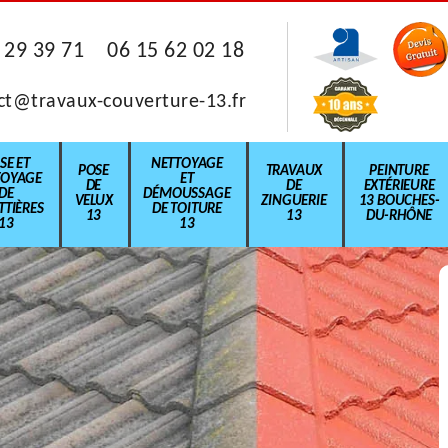
 29 39 71
06 15 62 02 18
ct@travaux-couverture-13.fr
SE ET
NETTOYAGE
POSE
TRAVAUX
PEINTURE
TOYAGE
ET
DE
DE
EXTÉRIEURE
DE
DÉMOUSSAGE
VELUX
ZINGUERIE
13 BOUCHES-
TIÈRES
DE TOITURE
13
13
DU-RHÔNE
13
13