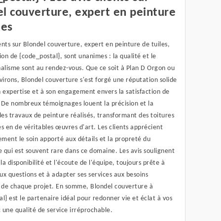
l couverture, expert en peinture
les
ients sur Blondel couverture, expert en peinture de tuiles,
ion de {code_postal}, sont unanimes : la qualité et le
nalisme sont au rendez-vous. Que ce soit à Plan D Orgon ou
virons, Blondel couverture s'est forgé une réputation solide
 expertise et à son engagement envers la satisfaction de
. De nombreux témoignages louent la précision et la
des travaux de peinture réalisés, transformant des toitures
tes en de véritables œuvres d'art. Les clients apprécient
ement le soin apporté aux détails et la propreté du
e qui est souvent rare dans ce domaine. Les avis soulignent
a disponibilité et l'écoute de l'équipe, toujours prête à
x questions et à adapter ses services aux besoins
s de chaque projet. En somme, Blondel couverture à
l} est le partenaire idéal pour redonner vie et éclat à vos
c une qualité de service irréprochable.