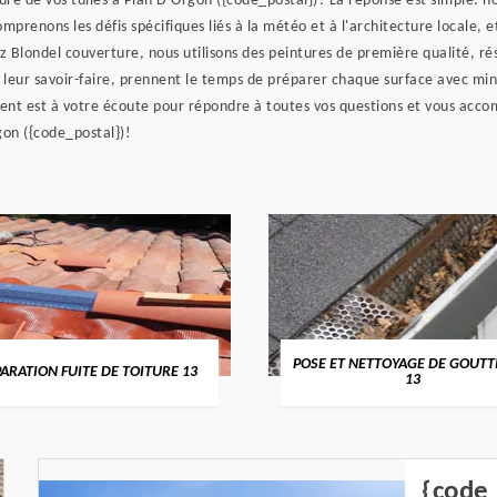
ure de vos tuiles à Plan D Orgon ({code_postal})? La réponse est simple: n
mprenons les défis spécifiques liés à la météo et à l'architecture locale,
z Blondel couverture, nous utilisons des peintures de première qualité, r
 de leur savoir-faire, prennent le temps de préparer chaque surface avec mi
lient est à votre écoute pour répondre à toutes vos questions et vous acco
gon ({code_postal})!
POSE ET NETTOYAGE DE GOUTT
ARATION FUITE DE TOITURE 13
13
{code_