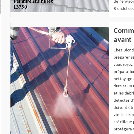
de l'enviro
Blondel co
Comme
avant 
Chez Blonde
préparer se
vous soyez
préparatio
nettoyage e
durs et un 
et les débr
détecter d
doivent êtr
vos tuiles 
spécifique 
protégera v