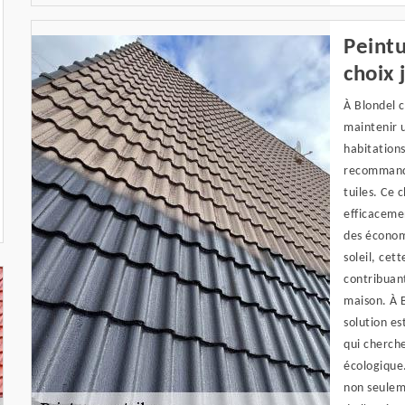
Peintu
choix 
À Blondel c
maintenir u
habitations
recommandon
tuiles. Ce 
efficacemen
des économi
soleil, cet
contribuant
maison. À 
solution es
qui cherch
écologique.
non seuleme