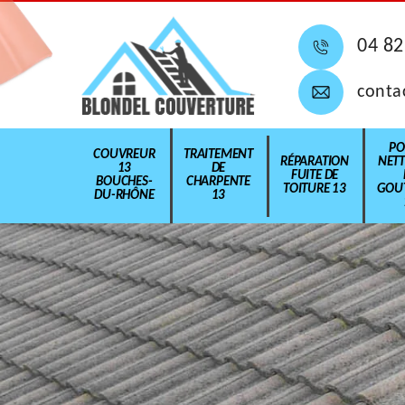
04 82
conta
PO
COUVREUR
TRAITEMENT
RÉPARATION
NET
13
DE
FUITE DE
BOUCHES-
CHARPENTE
TOITURE 13
GOUT
DU-RHÔNE
13