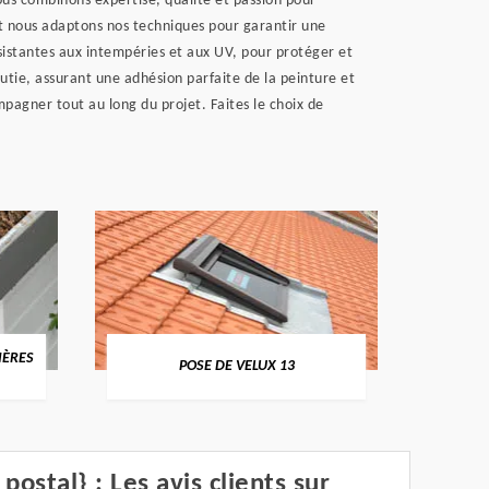
ous combinons expertise, qualité et passion pour
 et nous adaptons nos techniques pour garantir une
ésistantes aux intempéries et aux UV, pour protéger et
nutie, assurant une adhésion parfaite de la peinture et
mpagner tout au long du projet. Faites le choix de
IÈRES
NETT
POSE DE VELUX 13
postal} : Les avis clients sur