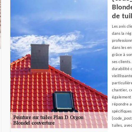
Blonde
de tui
Les avis cl
dans la rég
profession
dans les en
grâce à son
ses clients
durabilité 
vieillissan
particulièr
chantier, c
également l
répondre au
spécifique
{code_posta
tuiles, ave