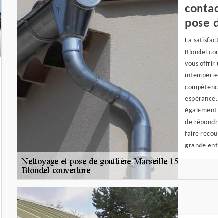
contac
pose d
La satisfac
Blondel cou
vous offrir
intempéries
compétence
espérance. 
également t
de répondr
faire recou
grande ent