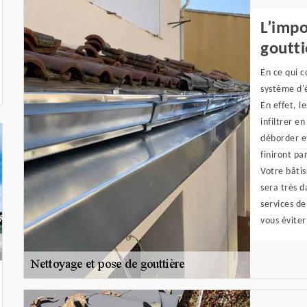
L’imp
goutti
En ce qui c
système d'
En effet, l
infiltrer e
déborder e
finiront pa
Votre bâtis
sera très 
services de
vous éviter