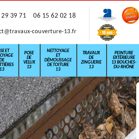
 29 39 71
06 15 62 02 18
ct@travaux-couverture-13.fr
SE ET
NETTOYAGE
POSE
TRAVAUX
PEINTURE
TOYAGE
ET
DE
DE
EXTÉRIEURE
DE
DÉMOUSSAGE
VELUX
ZINGUERIE
13 BOUCHES-
TIÈRES
DE TOITURE
13
13
DU-RHÔNE
13
13