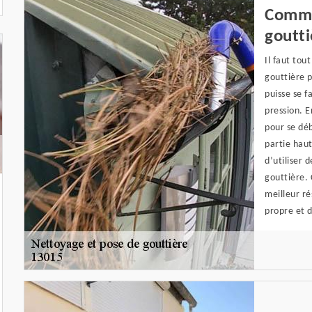
Comme
goutti
Il faut tou
gouttière p
puisse se f
pression. E
pour se déb
partie haut
d’utiliser 
gouttière. 
meilleur ré
propre et 