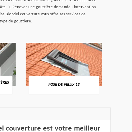
sons. La restauration de votre gouttière sera nécessaire
dégâts…). Rénover une gouttière demande l’intervention
ise Blondel couverture vous offre ses services de
type de gouttière.
IÈRES
NETT
POSE DE VELUX 13
l couverture est votre meilleur