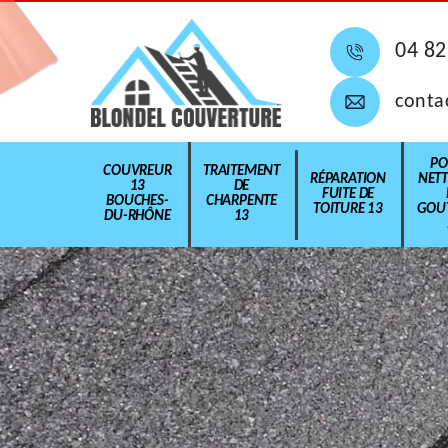
04 82
conta
PO
COUVREUR
TRAITEMENT
RÉPARATION
NET
13
DE
FUITE DE
BOUCHES-
CHARPENTE
TOITURE 13
GOUT
DU-RHÔNE
13