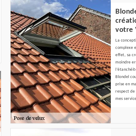
Blonde
créati
votre 
La concepti
complexe et
effet, sa c
moindre err
l’étanchéit
Blondel co
prise en ma
respect de 
mes service