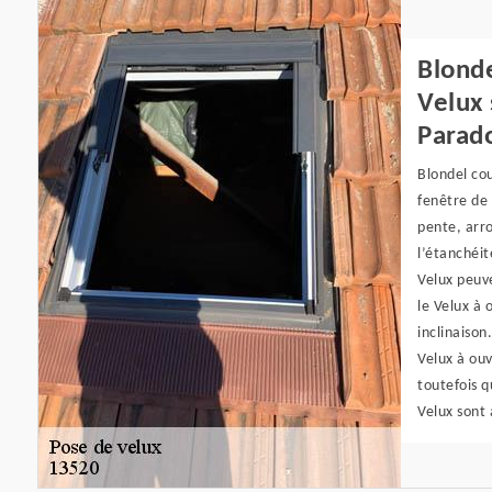
Blonde
Velux 
Parad
Blondel cou
fenêtre de 
pente, arro
l’étanchéit
Velux peuve
le Velux à 
inclinaison
Velux à ouv
toutefois q
Velux sont 