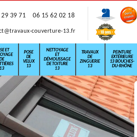
 29 39 71
06 15 62 02 18
ct@travaux-couverture-13.fr
SE ET
NETTOYAGE
POSE
TRAVAUX
PEINTURE
TOYAGE
ET
DE
DE
EXTÉRIEURE
DE
DÉMOUSSAGE
VELUX
ZINGUERIE
13 BOUCHES-
TIÈRES
DE TOITURE
13
13
DU-RHÔNE
13
13