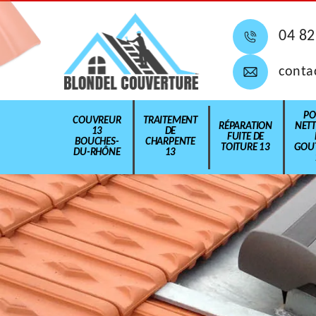
04 82
conta
PO
COUVREUR
TRAITEMENT
RÉPARATION
NET
13
DE
FUITE DE
BOUCHES-
CHARPENTE
TOITURE 13
GOUT
DU-RHÔNE
13