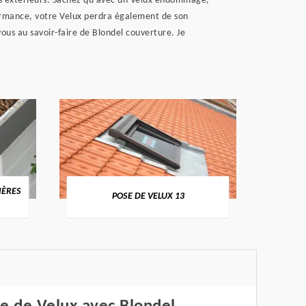
ts extérieurs. Sachez qu’avec un Velux endommagé,
formance, votre Velux perdra également de son
vous au savoir-faire de Blondel couverture. Je
IÈRES
NETT
POSE DE VELUX 13