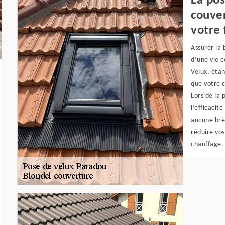
La pos
couver
votre 
Assurer la 
d’une vie c
Velux, étan
que votre 
Lors de la 
l’efficacité
aucune brèc
réduire vos
chauffage.