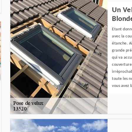
Un Vel
Blond
Etant donn
avec la cou
étanche. Ai
grande préc
qui va accu
couverture
irréprochab
toute les n
vous avez 