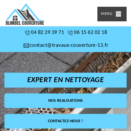
MENU
04 82 29 39 71
06 15 62 02 18
contact@travaux-couverture-13.fr
EXPERT EN NETTOYAGE
NOS REALISATIONS
CONTACTEZ-NOUS !