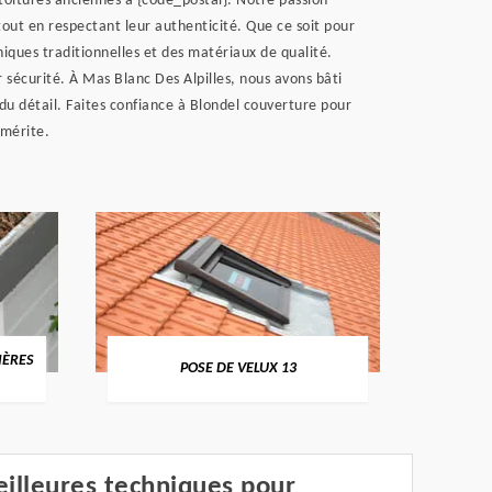
toitures anciennes à {code_postal}. Notre passion
tout en respectant leur authenticité. Que ce soit pour
niques traditionnelles et des matériaux de qualité.
 sécurité. À Mas Blanc Des Alpilles, nous avons bâti
 du détail. Faites confiance à Blondel couverture pour
 mérite.
IÈRES
NETT
POSE DE VELUX 13
illeures techniques pour