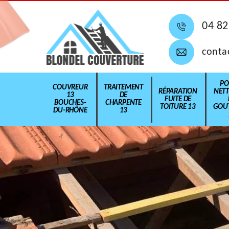
04 82
conta
PO
COUVREUR
TRAITEMENT
RÉPARATION
NET
13
DE
FUITE DE
BOUCHES-
CHARPENTE
TOITURE 13
GOUT
DU-RHÔNE
13