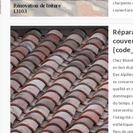
charpente o
couverture
Répara
couver
{code
Chez Blond
en bon état
Des Alpille
se consacre
qualité et 
dommages c
du temps, 
interventi
l'intégrité
esthétique
fiers de no