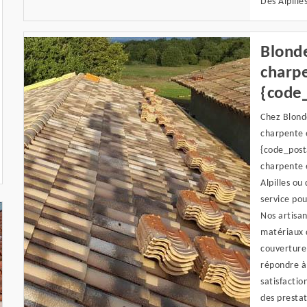
Des Alpilles
Blonde
charpe
{code
Chez Blond
charpente e
{code_posta
charpente e
Alpilles ou
service pou
Nos artisan
matériaux d
couverture,
répondre à 
satisfactio
des prestat