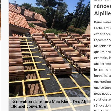
rénove
Alpill
Renouveler
tâche ardu
expérience
recommando
identifier
qualité pou
exemple, le
aux intempé
les codes {
bonne isol
énergétique
une toiture
nous nous e
solutions a
rénovation 