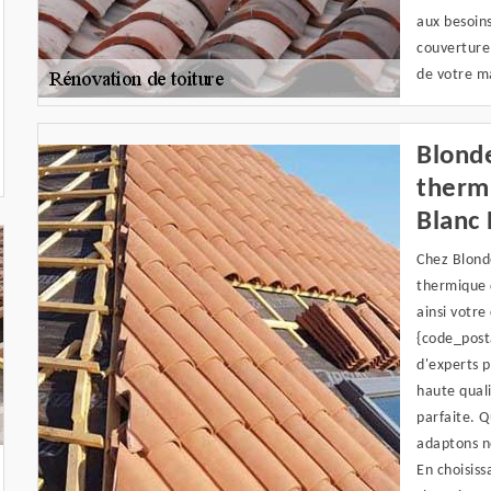
aux besoins
couverture 
de votre ma
Blonde
therm
Blanc 
Chez Blonde
thermique d
ainsi votre
{code_posta
d'experts p
haute quali
parfaite. Q
adaptons no
En choisis