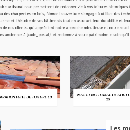
Des Alpilles, est votre expert de confiance en réparation et entretien de 
faire artisanal nous permettent de redonner vie à vos toitures historiques 
 ou des charpentes en bois, Blondel couverture s'engage à utiliser des tech
me et l'histoire de vos bâtiments tout en assurant leur durabilité et leur
ion de nos clients, qui apprécient notre approche minutieuse et notre souci
res anciennes à {code_postal}, et redonnez à votre patrimoine le soin qu'il
POSE ET NETTOYAGE DE GOUTT
ARATION FUITE DE TOITURE 13
13
Les me