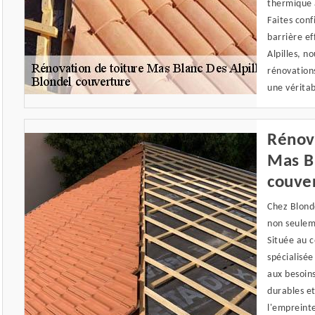
thermique 
Faites conf
barrière ef
Alpilles, 
rénovations
une vérita
Rénova
Mas Bl
couve
Chez Blond
non seulem
Située au c
spécialisée
aux besoin
durables e
l'empreint