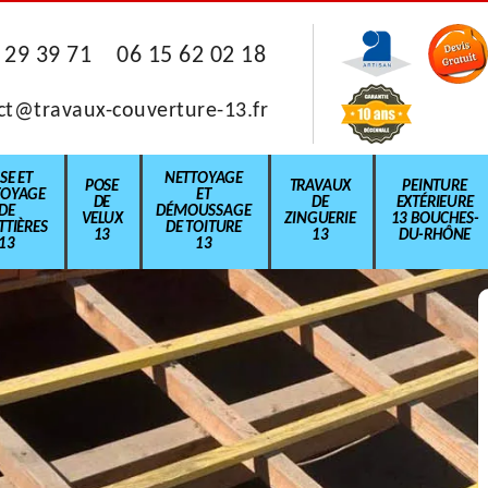
 29 39 71
06 15 62 02 18
ct@travaux-couverture-13.fr
SE ET
NETTOYAGE
POSE
TRAVAUX
PEINTURE
TOYAGE
ET
DE
DE
EXTÉRIEURE
DE
DÉMOUSSAGE
VELUX
ZINGUERIE
13 BOUCHES-
TIÈRES
DE TOITURE
13
13
DU-RHÔNE
13
13