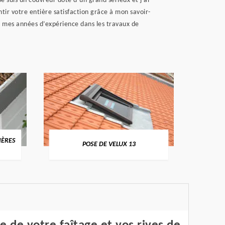
Je suis un couvreur doté d’un grand sérieux et j’ai
ntir votre entière satisfaction grâce à mon savoir-
ec mes années d’expérience dans les travaux de
IÈRES
NETT
POSE DE VELUX 13