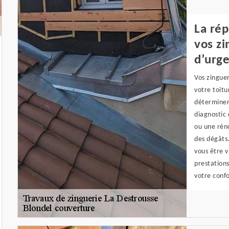
La ré
vos zi
d’urg
Vos zinguer
votre toitu
déterminer
diagnostic 
ou une rén
des dégâts.
vous être v
prestations
votre confo