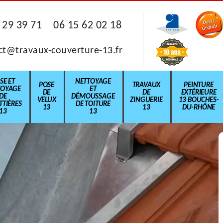
 29 39 71
06 15 62 02 18
ct@travaux-couverture-13.fr
SE ET
NETTOYAGE
POSE
TRAVAUX
PEINTURE
TOYAGE
ET
DE
DE
EXTÉRIEURE
DE
DÉMOUSSAGE
VELUX
ZINGUERIE
13 BOUCHES-
TIÈRES
DE TOITURE
13
13
DU-RHÔNE
13
13