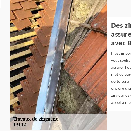
Des zi
assure
avec 
Il est impo
vous souhai
assurer l’é
méticuleuse
de toiture 
entière dis
zingueries 
appel à mes