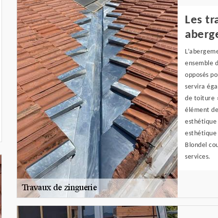
Les tr
aberg
L’abergeme
ensemble d
opposés po
servira éga
de toiture 
élément de 
esthétique 
esthétique 
Blondel cou
services.