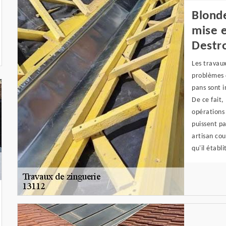
Blonde
mise e
Destr
Les travaux
problèmes d
pans sont i
De ce fait,
opérations 
puissent pa
artisan cou
qu'il établ