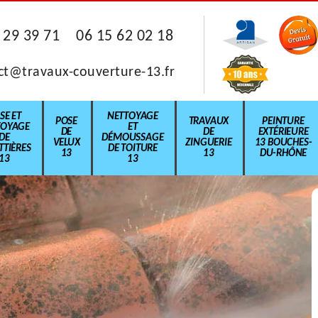
 29 39 71
06 15 62 02 18
ct@travaux-couverture-13.fr
SE ET
NETTOYAGE
POSE
TRAVAUX
PEINTURE
TOYAGE
ET
DE
DE
EXTÉRIEURE
DE
DÉMOUSSAGE
VELUX
ZINGUERIE
13 BOUCHES-
TIÈRES
DE TOITURE
13
13
DU-RHÔNE
13
13