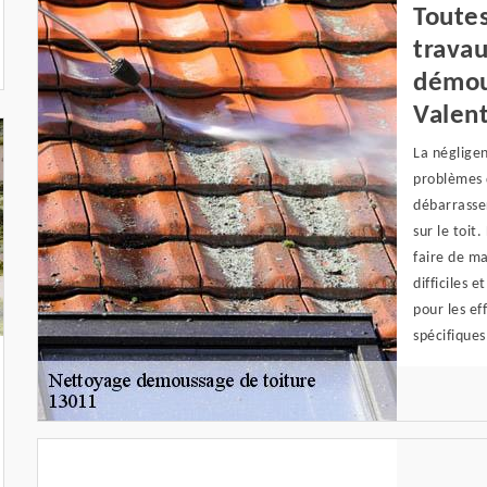
Toutes
travau
démous
Valen
La négligen
problèmes d
débarrasser
sur le toi
faire de ma
difficiles 
pour les ef
spécifiques