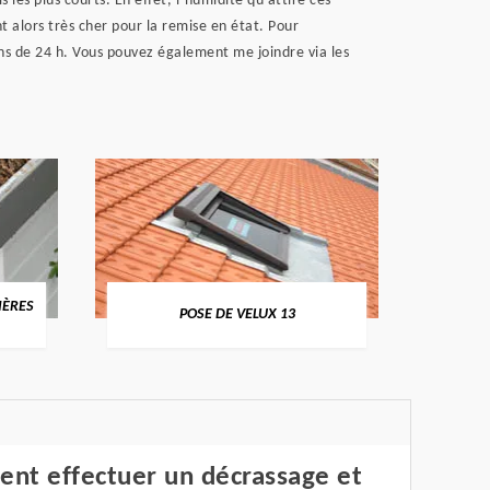
 les plus courts. En effet, l’humidité qu’attire ces
 alors très cher pour la remise en état. Pour
ins de 24 h. Vous pouvez également me joindre via les
IÈRES
NETT
POSE DE VELUX 13
nt effectuer un décrassage et