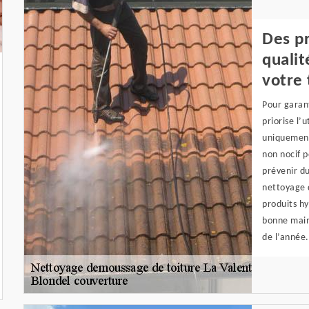
Des pr
qualit
votre 
Pour garant
priorise l’u
uniquement
non nocif p
prévenir d
nettoyage d
produits hy
bonne main
de l’année.