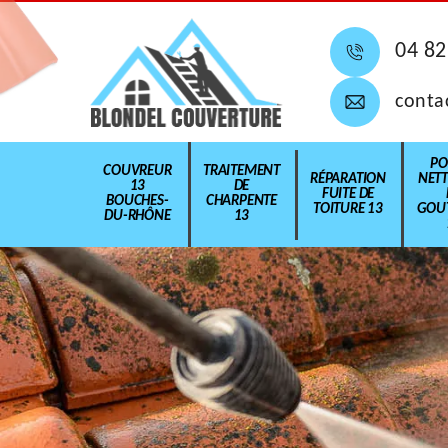
04 82
conta
PO
COUVREUR
TRAITEMENT
RÉPARATION
NET
13
DE
FUITE DE
BOUCHES-
CHARPENTE
TOITURE 13
GOUT
DU-RHÔNE
13