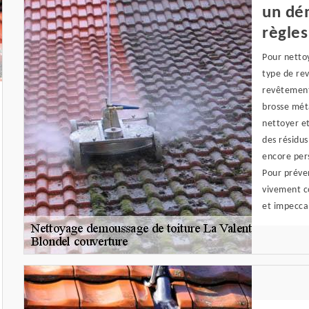
un dé
règles
Pour nettoy
type de re
revêtement 
brosse méta
nettoyer et
des résidus
encore pers
Pour préven
vivement co
et impecca