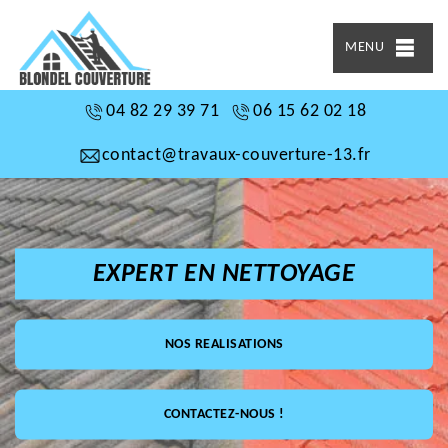
MENU
04 82 29 39 71
06 15 62 02 18
contact@travaux-couverture-13.fr
EXPERT EN NETTOYAGE
NOS REALISATIONS
CONTACTEZ-NOUS !