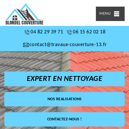
MENU
04 82 29 39 71
06 15 62 02 18
contact@travaux-couverture-13.fr
EXPERT EN NETTOYAGE
NOS REALISATIONS
CONTACTEZ-NOUS !