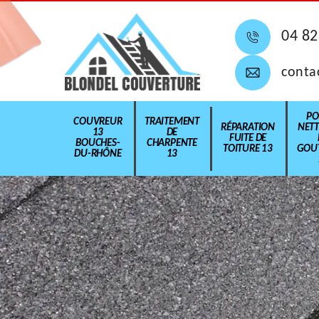
04 82
conta
PO
COUVREUR
TRAITEMENT
RÉPARATION
NET
13
DE
FUITE DE
BOUCHES-
CHARPENTE
TOITURE 13
GOUT
DU-RHÔNE
13