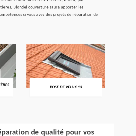
s matériaux différents. En effet, il sera, par
tières, Blondel couverture saura apporter les
 compétences si vous avez des projets de réparation de
IÈRES
NETT
POSE DE VELUX 13
paration de qualité pour vos