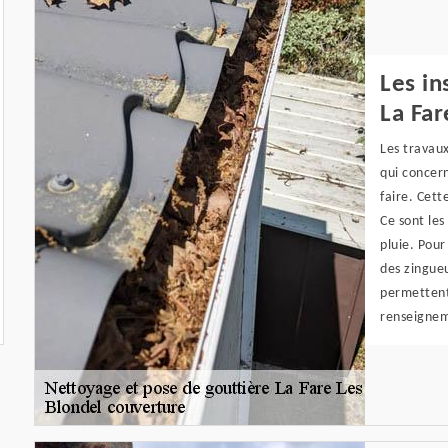
Les in
La Far
Les travau
qui concern
faire. Cett
Ce sont les
pluie. Pour
des zingue
permettent 
renseigneme