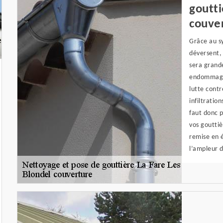
goutti
couve
Grâce au sy
déversent, 
sera grand
endommagée
lutte contr
infiltratio
faut donc 
vos gouttiè
remise en é
l’ampleur 