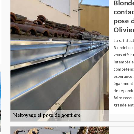
Blonde
contac
pose d
Olivie
La satisfac
Blondel cou
vous offrir
intempéries
compétence
espérance. 
également t
de répondr
faire recou
grande ent