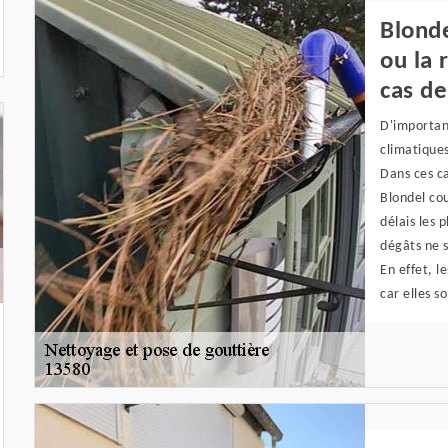
Blonde
ou la 
cas de
D'importan
climatiques
Dans ces ca
Blondel cou
délais les 
dégâts ne 
En effet, l
car elles so