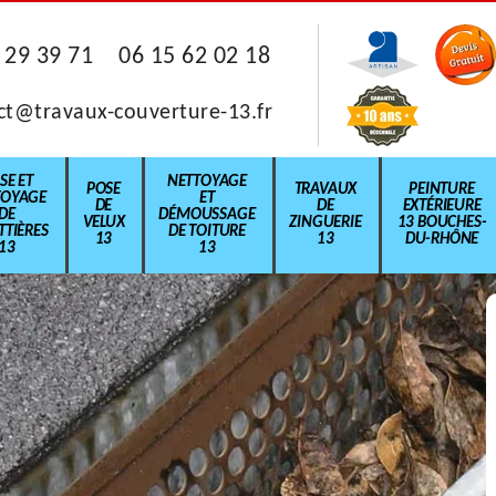
 29 39 71
06 15 62 02 18
ct@travaux-couverture-13.fr
SE ET
NETTOYAGE
POSE
TRAVAUX
PEINTURE
TOYAGE
ET
DE
DE
EXTÉRIEURE
DE
DÉMOUSSAGE
VELUX
ZINGUERIE
13 BOUCHES-
TIÈRES
DE TOITURE
13
13
DU-RHÔNE
13
13